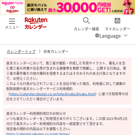
メニュー
カレンダー検索
マイカレンダー
カレンダートップ
共有カレンダー
楽天カレンダーにおいて、第三者が撮影・作成した写真やイラスト、著名人を含
む第三者の肖像や氏名等が含まれる画像等を無断で掲載し、 公開する行為は、第
三者の著作権その他の権利を侵害するまたはそのおそれのある行為となりますの
で、お控えください。
このような行為がなされていることを当社が知った場合、利用者に対して画像の
削除依頼や楽天カレンダーサービス利用規約
（
https://calendar.rakuten.co.jp/help/kiyaku/kiyaku.html
）
に基づき削除等の対
応をさせていただく場合がございます。
楽天カレンダー利用規約改訂のお知らせ
いつも楽天カレンダーをご利用頂きありがとうございます。この度 2023 年6月1日
付けで楽天カレンダー利用規約の内容を一部変更させて頂きます。
改定後の規約の内容は以下を御覧ください。
https://calendar.rakuten.co.jp/etc/terms/