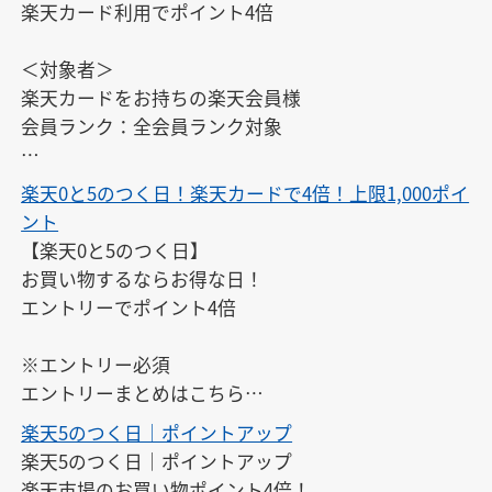
楽天カード利用でポイント4倍

＜対象者＞

楽天カードをお持ちの楽天会員様

会員ランク：全会員ランク対象

※エントリーは、開催日ごとに毎回必要です。また、
楽天0と5のつく日！楽天カードで4倍！上限1,000ポイ
開催日以外にはエントリーできません。

ント
※対象期間中にエントリーすれば、エントリー前のお
【楽天0と5のつく日】

買い物もポイントアップの対象となります。
お買い物するならお得な日！

エントリーでポイント4倍

※エントリー必須

エントリーまとめはこちら

↓

楽天5のつく日｜ポイントアップ
https://keepgoing66.com/rakuten-entry-matome/
楽天5のつく日｜ポイントアップ

楽天市場のお買い物ポイント4倍！
