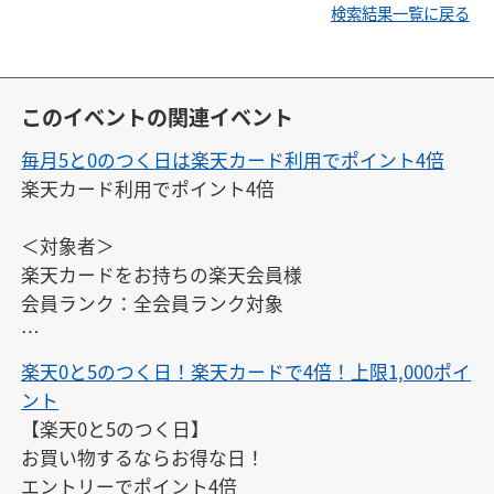
検索結果一覧に戻る
このイベントの関連イベント
毎月5と0のつく日は楽天カード利用でポイント4倍
楽天カード利用でポイント4倍

＜対象者＞

楽天カードをお持ちの楽天会員様

会員ランク：全会員ランク対象

※エントリーは、開催日ごとに毎回必要です。また、
楽天0と5のつく日！楽天カードで4倍！上限1,000ポイ
開催日以外にはエントリーできません。

ント
※対象期間中にエントリーすれば、エントリー前のお
【楽天0と5のつく日】

買い物もポイントアップの対象となります。
お買い物するならお得な日！

エントリーでポイント4倍
