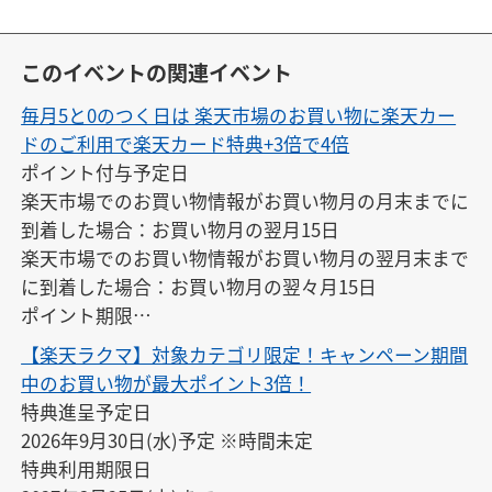
このイベントの関連イベント
毎月5と0のつく日は 楽天市場のお買い物に楽天カー
ドのご利用で楽天カード特典+3倍で4倍
ポイント付与予定日

楽天市場でのお買い物情報がお買い物月の月末までに
到着した場合：お買い物月の翌月15日

楽天市場でのお買い物情報がお買い物月の翌月末まで
に到着した場合：お買い物月の翌々月15日

ポイント期限

付与の翌月末日23:59
【楽天ラクマ】対象カテゴリ限定！キャンペーン期間
中のお買い物が最大ポイント3倍！
特典進呈予定日

2026年9月30日(水)予定 ※時間未定

特典利用期限日
