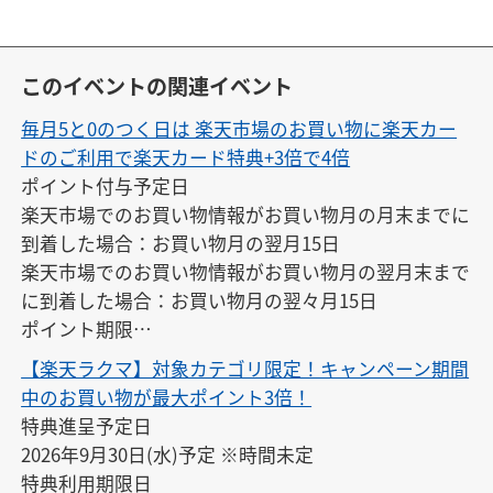
このイベントの関連イベント
毎月5と0のつく日は 楽天市場のお買い物に楽天カー
ドのご利用で楽天カード特典+3倍で4倍
ポイント付与予定日

楽天市場でのお買い物情報がお買い物月の月末までに
到着した場合：お買い物月の翌月15日

楽天市場でのお買い物情報がお買い物月の翌月末まで
に到着した場合：お買い物月の翌々月15日

ポイント期限

付与の翌月末日23:59
【楽天ラクマ】対象カテゴリ限定！キャンペーン期間
中のお買い物が最大ポイント3倍！
特典進呈予定日

2026年9月30日(水)予定 ※時間未定

特典利用期限日
