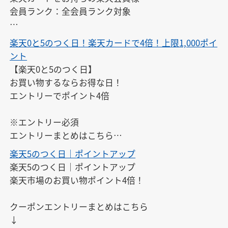
会員ランク：全会員ランク対象

※エントリーは、開催日ごとに毎回必要です。また、
楽天0と5のつく日！楽天カードで4倍！上限1,000ポイ
開催日以外にはエントリーできません。

ント
※対象期間中にエントリーすれば、エントリー前のお
【楽天0と5のつく日】

買い物もポイントアップの対象となります。
お買い物するならお得な日！

エントリーでポイント4倍

※エントリー必須

エントリーまとめはこちら

↓

楽天5のつく日｜ポイントアップ
https://keepgoing66.com/rakuten-entry-matome/
楽天5のつく日｜ポイントアップ

楽天市場のお買い物ポイント4倍！

クーポンエントリーまとめはこちら

↓
