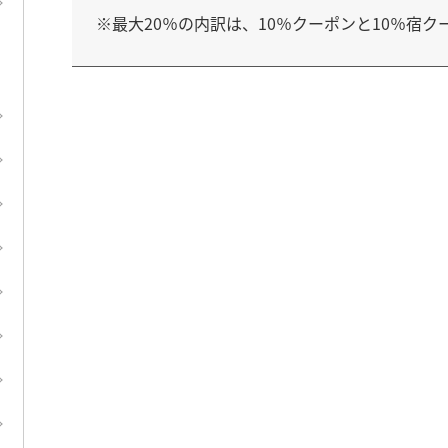
※最大20％の内訳は、10％クーポンと10％宿
す。