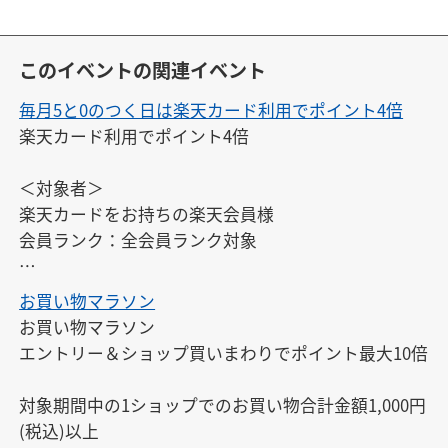
このイベントの関連イベント
毎月5と0のつく日は楽天カード利用でポイント4倍
楽天カード利用でポイント4倍

＜対象者＞

楽天カードをお持ちの楽天会員様

会員ランク：全会員ランク対象

※エントリーは、開催日ごとに毎回必要です。また、
お買い物マラソン
開催日以外にはエントリーできません。

お買い物マラソン

※対象期間中にエントリーすれば、エントリー前のお
エントリー＆ショップ買いまわりでポイント最大10倍

買い物もポイントアップの対象となります。
対象期間中の1ショップでのお買い物合計金額1,000円
(税込)以上
