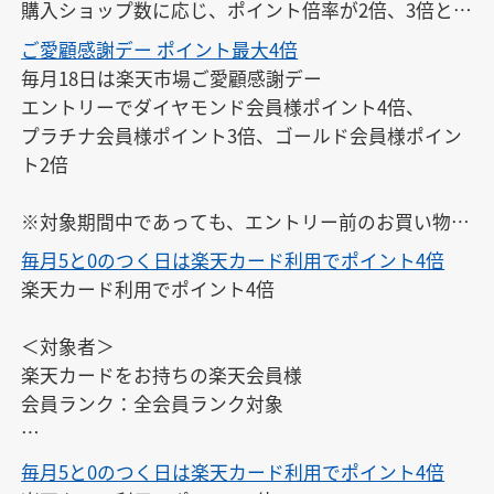
購入ショップ数に応じ、ポイント倍率が2倍、3倍と最
大10倍まで増加

ご愛顧感謝デー ポイント最大4倍
※11ショップ以上での購入も10倍です。
毎月18日は楽天市場ご愛顧感謝デー

エントリーでダイヤモンド会員様ポイント4倍、

プラチナ会員様ポイント3倍、ゴールド会員様ポイン
ト2倍

※対象期間中であっても、エントリー前のお買い物は
ポイントアップの対象になりません。
毎月5と0のつく日は楽天カード利用でポイント4倍
楽天カード利用でポイント4倍

＜対象者＞

楽天カードをお持ちの楽天会員様

会員ランク：全会員ランク対象

※エントリーは、開催日ごとに毎回必要です。また、
毎月5と0のつく日は楽天カード利用でポイント4倍
開催日以外にはエントリーできません。
