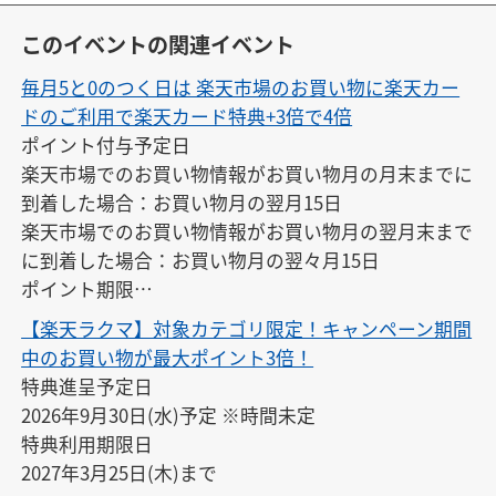
このイベントの関連イベント
毎月5と0のつく日は 楽天市場のお買い物に楽天カー
ドのご利用で楽天カード特典+3倍で4倍
ポイント付与予定日

楽天市場でのお買い物情報がお買い物月の月末までに
到着した場合：お買い物月の翌月15日

楽天市場でのお買い物情報がお買い物月の翌月末まで
に到着した場合：お買い物月の翌々月15日

ポイント期限

付与の翌月末日23:59
【楽天ラクマ】対象カテゴリ限定！キャンペーン期間
中のお買い物が最大ポイント3倍！
特典進呈予定日

2026年9月30日(水)予定 ※時間未定

特典利用期限日

2027年3月25日(木)まで