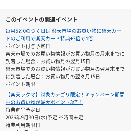
このイベントの関連イベント
毎月5と0のつく日は 楽天市場のお買い物に楽天カー
ドのご利用で楽天カード特典+3倍で4倍
ポイント付与予定日

楽天市場でのお買い物情報がお買い物月の月末までに
到着した場合：お買い物月の翌月15日

楽天市場でのお買い物情報がお買い物月の翌月末まで
に到着した場合：お買い物月の翌々月15日

ポイント期限

付与の翌月末日23:59
【楽天ラクマ】対象カテゴリ限定！キャンペーン期間
中のお買い物が最大ポイント3倍！
特典進呈予定日

2026年9月30日(水)予定 ※時間未定

特典利用期限日
