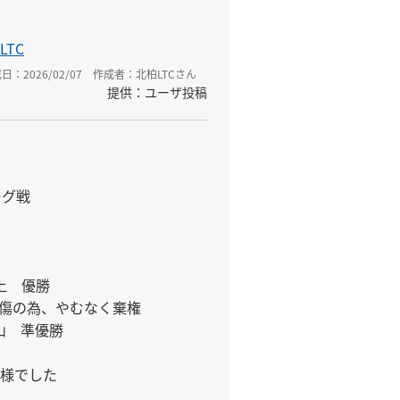
LTC
日：2026/02/07
作成者：北柏LTCさん
提供：ユーザ投稿
グ戦

上　優勝

負傷の為、やむなく棄権

山　準優勝

様でした
