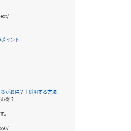
ext/
0ポイント
っちがお得？｜併用する方法
me/
お得？

。

to0/