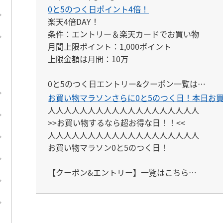
0と5のつく日ポイント4倍！
楽天4倍DAY！

条件：エントリー＆楽天カードでお買い物

月間上限ポイント：1,000ポイント

上限金額は月間：10万

0と5のつく日エントリー&クーポン一覧は

こちらにまとめてあります。

お買い物マラソンさらに0と5のつく日！本日お
↓

人人人人人人人人人人人人人人人人人人人

https://keepgoing66.com/rakuten-entry-matom
>>お買い物するなら超お得な日！！<<

人人人人人人人人人人人人人人人人人人人

5と0のつく日についての詳しい解説はこちら

お買い物マラソン0と5のつく日！

↓

https://keepgoing66.com/rakuten-5to0-maxpo
【クーポン&エントリー】一覧はこちら

ご自由にお使いください

↓

https://keepgoing66.com/rakuten-coupon-ma