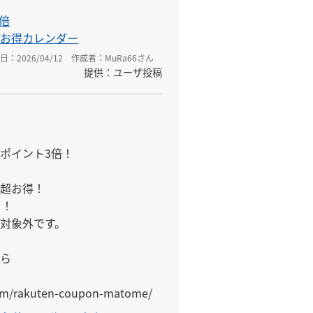
倍
お得カレンダー
日：2026/04/12
作成者：MuRa66さん
提供：ユーザ投稿
ポイント3倍！

超お得！

！

対象外です。

ら

com/rakuten-coupon-matome/