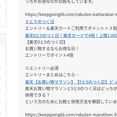
っちがお得なのか比較もしています。

https://keepgoing66.com/rakuten-kattarabai-n
０と５のつく日
エントリー＆楽天カードご利用でポイント＋３倍
楽天0と5のつく日！楽天カードで4倍！上限1,00
【楽天0と5のつく日】

お買い物するならお得な日！

エントリーでポイント4倍

※エントリー必須

エントリーまとめはこちら

↓

楽天【お買い物マラソン】【5と0のつく日】ど
https://keepgoing66.com/rakuten-entry-mato
楽天お買い物マラソンと5と0のつく日はどっちが
併用できる？

という方のために比較と併用方法を解説しています
https://keepgoing66.com/rakuten-marathon-5