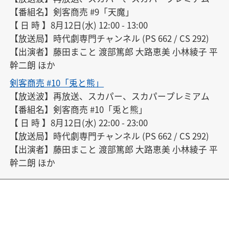
ろう 大路恵美 ほか

【番組名】剣客商売 #9「天魔」

【 詳 細 】番組内容（テレ朝版アーカイブ） https://
【 日 時 】8月12日(水) 12:00 - 13:00

web.archive.org/web/20150219005203/http://www.t
【放送局】時代劇専門チャンネル (PS 662 / CS 292)

v-asahi.co.jp/dwide/contents/nextweek/0339/

【出演者】藤田まこと 渡部篤郎 大路恵美 小林綾子 平
【その他】夏川みずほ役
幹二朗 ほか
剣客商売 #10「兎と熊」
【放送波】再放送、スカパー、スカパープレミアム

【番組名】剣客商売 #10「兎と熊」

【 日 時 】8月12日(水) 22:00 - 23:00

【放送局】時代劇専門チャンネル (PS 662 / CS 292)

【出演者】藤田まこと 渡部篤郎 大路恵美 小林綾子 平
幹二朗 ほか