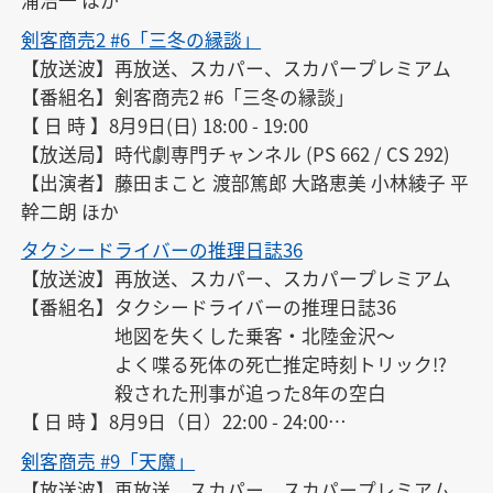
【その他】第2シリーズ一挙放送無料放送。
剣客商売2 #6「三冬の縁談」
【放送波】再放送、スカパー、スカパープレミアム

【番組名】剣客商売2 #6「三冬の縁談」

【 日 時 】8月9日(日) 18:00 - 19:00

【放送局】時代劇専門チャンネル (PS 662 / CS 292)

【出演者】藤田まこと 渡部篤郎 大路恵美 小林綾子 平
幹二朗 ほか
タクシードライバーの推理日誌36
【放送波】再放送、スカパー、スカパープレミアム

【番組名】タクシードライバーの推理日誌36

　　　　　地図を失くした乗客・北陸金沢〜

　　　　　よく喋る死体の死亡推定時刻トリック!?

　　　　　殺された刑事が追った8年の空白

【 日 時 】8月9日（日）22:00 - 24:00

【放送局 】テレ朝チャンネル2 （PS 612 / CS 299）

剣客商売 #9「天魔」
【出演者】渡瀬恒彦 平田満 雛形あきこ 小木茂光 きた
【放送波】再放送、スカパー、スカパープレミアム
