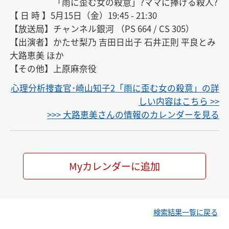
　　　　　「雨に歪む女の殺意」?ママに捧げる殺人?

【 日 時 】5月15日（金）19:45 - 21:30

【放送局】チャンネル銀河 （PS 664 / CS 305）

【出演者】かたせ梨乃 吉田日出子 石井正則 平良とみ 
大路恵美 ほか

【その他】上原麻奈役
心理分析捜査官･崎山知子2「雨に歪む女の殺意」の詳
しい内容はこちら >>
>>> 大路恵美さんの情報のカレンダーを見る
Myカレンダーに追加
検索結果一覧に戻る