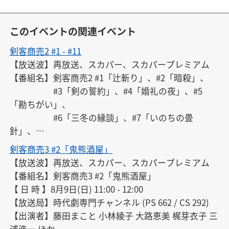
このイベントの関連イベント
剣客商売2 #1 - #11
【放送波】再放送、スカパー、スカパープレミアム

【番組名】剣客商売2 #1「辻斬り」、#2「暗殺」、

　　　　　#3「剣の誓約」、#4「婚礼の夜」、#5
「勘ちがい」、

　　　　　#6「三冬の縁談」、#7「いのちの畳
針」、

　　　　　#8「悪い虫」、#9「隠れ簑」、

剣客商売3 #2「鬼熊酒屋」
　　　　　#10「雨の鈴鹿川」、#11「妖怪小雨坊」

【放送波】再放送、スカパー、スカパープレミアム

【 日 時 】8月8日(土) 4:00 - 18:30

【番組名】剣客商売3 #2「鬼熊酒屋」

【放送局】ホームドラマチャンネル （PS 661 / CS 29
【 日 時 】8月9日(日) 11:00 - 12:00

4）

【放送局】時代劇専門チャンネル (PS 662 / CS 292)

【出演者】藤田まこと 渡部篤郎 大路恵美 小林綾子 平
【出演者】藤田まこと 小林綾子 大路恵美 梶芽衣子 三
幹二朗 ほか

浦浩一 ほか