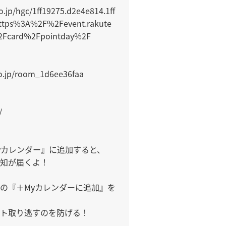
co.jp/hgc/1ff19275.d2e4e814.1ff
https%3A%2F%2Fevent.rakute
2Fcard%2Fpointday%2F

o.jp/room_1d6ee36faa



yカレンダー』に追加すると、

知が届くよ！

の『＋Myカレンダーに追加』を
ト取り逃すのを防げる！
