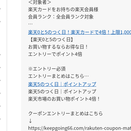
＜対象者＞

楽天カードをお持ちの楽天会員様

会員ランク：全会員ランク対象

※エントリーは、開催日ごとに毎回必要です。ま
楽天0と5のつく日！楽天カードで4倍！上限1,00
できません。

【楽天0と5のつく日】

※対象期間中にエントリーすれば、エントリー前
お買い物するならお得な日！

対象となります。
エントリーでポイント4倍

※エントリー必須

エントリーまとめはこちら

↓

楽天5のつく日｜ポイントアップ
https://keepgoing66.com/rakuten-entry-mato
楽天5のつく日｜ポイントアップ

楽天市場のお買い物ポイント4倍！

クーポンエントリーまとめはこちら

↓

https://keepgoing66.com/rakuten-coupon-ma