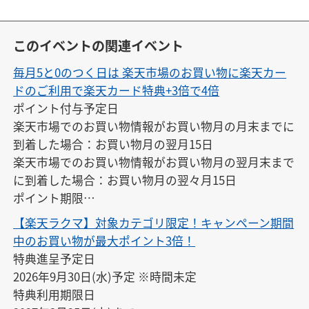
このイベントの関連イベント
毎月5と0のつく日は 楽天市場のお買い物に楽天カー
ドのご利用で楽天カード特典+3倍で4倍
ポイント付与予定日

楽天市場でのお買い物情報がお買い物月の月末までに
到着した場合：お買い物月の翌月15日

楽天市場でのお買い物情報がお買い物月の翌月末まで
に到着した場合：お買い物月の翌々月15日

ポイント期限

付与の翌月末日23:59
【楽天ラクマ】対象カテゴリ限定！キャンペーン期間
中のお買い物が最大ポイント3倍！
特典進呈予定日

2026年9月30日(水)予定 ※時間未定

特典利用期限日
