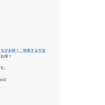
me/
っちがお得？｜併用する方法
お得？

。

to0/