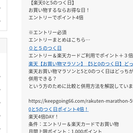
【楽天0と5のつく日】

お買い物するならお得な日！

エントリーでポイント4倍

※エントリー必須

エントリーまとめはこちら

↓

０と５のつく日
https://keepgoing66.com/rakuten-entry-mato
エントリー＆楽天カードご利用でポイント＋３倍
楽天【お買い物マラソン】【5と0のつく日】ど
楽天お買い物マラソンと5と0のつく日はどっちが
併用できる？

という方のために比較と併用方法を解説しています
https://keepgoing66.com/rakuten-marathon-5
0と5のつく日ポイント4倍！
楽天4倍DAY！

条件：エントリー＆楽天カードでお買い物

月間上限ポイント：1,000ポイント
