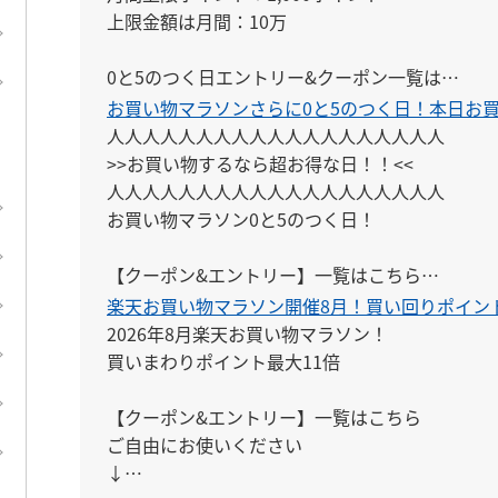
上限金額は月間：10万

0と5のつく日エントリー&クーポン一覧は

こちらにまとめてあります。

お買い物マラソンさらに0と5のつく日！本日お
↓

人人人人人人人人人人人人人人人人人人人

https://keepgoing66.com/rakuten-entry-matom
>>お買い物するなら超お得な日！！<<

人人人人人人人人人人人人人人人人人人人

5と0のつく日についての詳しい解説はこちら

お買い物マラソン0と5のつく日！

↓

https://keepgoing66.com/rakuten-5to0-maxpo
【クーポン&エントリー】一覧はこちら

ご自由にお使いください

楽天お買い物マラソン開催8月！買い回りポイント
↓

2026年8月楽天お買い物マラソン！

https://keepgoing66.com/rakuten-coupon-ma
買いまわりポイント最大11倍

【クーポン&エントリー】一覧はこちら

ご自由にお使いください

↓
