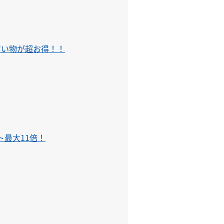
買い物が超お得！！
e/

int/
最大11倍！
tome/