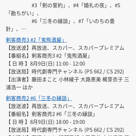
　　　　　#3「剣の誓約」、#4「婚礼の夜」、#5
「勘ちがい」、

　　　　　#6「三冬の縁談」、#7「いのちの畳
針」、

　　　　　#8「悪い虫」、#9「隠れ簑」、

剣客商売3 #2「鬼熊酒屋」
　　　　　#10「雨の鈴鹿川」、#11「妖怪小雨坊」

【放送波】再放送、スカパー、スカパープレミアム

【 日 時 】8月8日(土) 4:00 - 18:30

【番組名】剣客商売3 #2「鬼熊酒屋」

【放送局】ホームドラマチャンネル （PS 661 / CS 29
【 日 時 】8月9日(日) 11:00 - 12:00

4）

【放送局】時代劇専門チャンネル (PS 662 / CS 292)

【出演者】藤田まこと 渡部篤郎 大路恵美 小林綾子 平
【出演者】藤田まこと 小林綾子 大路恵美 梶芽衣子 三
幹二朗 ほか

浦浩一 ほか
【その他】第2シリーズ一挙放送無料放送。
剣客商売2 #6「三冬の縁談」
【放送波】再放送、スカパー、スカパープレミアム

【番組名】剣客商売2 #6「三冬の縁談」

【 日 時 】8月9日(日) 18:00 - 19:00

【放送局】時代劇専門チャンネル (PS 662 / CS 292)
