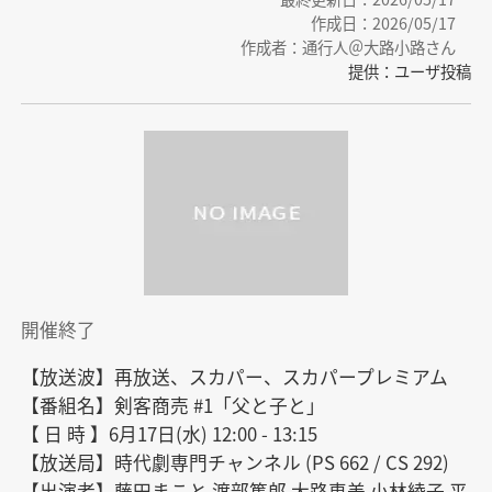
作成日：2026/05/17
作成者：通行人＠大路小路さん
提供：ユーザ投稿
開催終了
【放送波】再放送、スカパー、スカパープレミアム

【番組名】剣客商売 #1「父と子と」

【 日 時 】6月17日(水) 12:00 - 13:15

【放送局】時代劇専門チャンネル (PS 662 / CS 292)

【出演者】藤田まこと 渡部篤郎 大路恵美 小林綾子 平