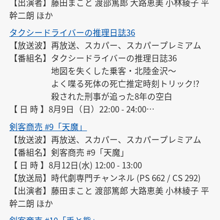
【出演者】藤田まこと 渡部篤郎 大路恵美 小林綾子 平
幹二朗 ほか
タクシードライバーの推理日誌36
【放送波】再放送、スカパー、スカパープレミアム

【番組名】タクシードライバーの推理日誌36

　　　　　地図を失くした乗客・北陸金沢〜

　　　　　よく喋る死体の死亡推定時刻トリック!?

　　　　　殺された刑事が追った8年の空白

【 日 時 】8月9日（日）22:00 - 24:00

【放送局 】テレ朝チャンネル2 （PS 612 / CS 299）

剣客商売 #9「天魔」
【出演者】渡瀬恒彦 平田満 雛形あきこ 小木茂光 きた
【放送波】再放送、スカパー、スカパープレミアム

ろう 大路恵美 ほか

【番組名】剣客商売 #9「天魔」

【 詳 細 】番組内容（テレ朝版アーカイブ） https://
【 日 時 】8月12日(水) 12:00 - 13:00

web.archive.org/web/20150219005203/http://www.t
【放送局】時代劇専門チャンネル (PS 662 / CS 292)

v-asahi.co.jp/dwide/contents/nextweek/0339/

【出演者】藤田まこと 渡部篤郎 大路恵美 小林綾子 平
【その他】夏川みずほ役
幹二朗 ほか