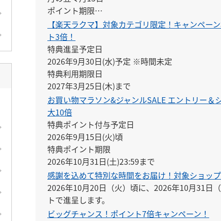
ポイント期限

付与の翌月末日23:59
【楽天ラクマ】対象カテゴリ限定！キャンペーン
ト3倍！
特典進呈予定日

2026年9月30日(水)予定 ※時間未定

特典利用期限日

2027年3月25日(木)まで
お買い物マラソン&ジャンルSALE エントリー
大10倍
特典ポイント付与予定日

2026年9月15日(火)頃

特典ポイント期限

2026年10月31日(土)23:59まで
感謝を込めて特別な時間をお届け！対象ショップ
2026年10月20日（火）頃に、2026年10月3
トで進呈します。
ビッグチャンス！ポイント7倍キャンペーン！