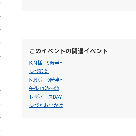
このイベントの関連イベント
K.M様 9時半〜
ゆづ迎え
N.N様 9時半〜
午後14時〜◎
レディースDAY
ゆづとお出かけ