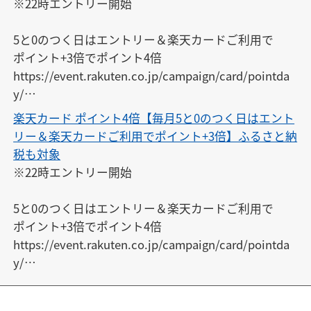
※22時エントリー開始

5と0のつく日はエントリー＆楽天カードご利用で

★Amazon・ヤフショ版カレンダー★

ポイント+3倍でポイント4倍

https://calendar.rakuten.co.jp/cal/8372

https://event.rakuten.co.jp/campaign/card/pointda
※こちらにもご登録ください
y/

楽天カード ポイント4倍【毎月5と0のつく日はエント
対象期間

リー＆楽天カードご利用でポイント+3倍】ふるさと納
25日 00：00 ~ 30日 23：59

税も対象
※22時エントリー開始

5と0のつく日はエントリー＆楽天カードご利用で

★Amazon・ヤフショ版カレンダー★

ポイント+3倍でポイント4倍

https://calendar.rakuten.co.jp/cal/8372

https://event.rakuten.co.jp/campaign/card/pointda
※こちらにもご登録ください
y/

対象期間
