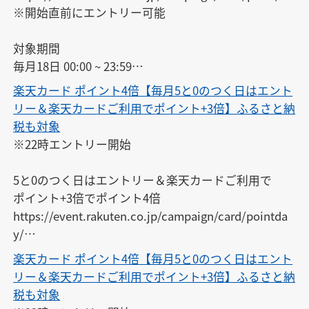
※開始直前にエントリー可能

★Amazon・ヤフショ版カレンダー★

https://calendar.rakuten.co.jp/cal/8372

対象期間

※こちらにもご登録ください
毎月18日 00:00 ~ 23:59

楽天カード ポイント4倍【毎月5と0のつく日はエント
リー＆楽天カードご利用でポイント+3倍】ふるさと納
税も対象
★Amazon・ヤフショ版カレンダー★

※22時エントリー開始

https://calendar.rakuten.co.jp/cal/8372

※こちらにもご登録ください
5と0のつく日はエントリー＆楽天カードご利用で

ポイント+3倍でポイント4倍

https://event.rakuten.co.jp/campaign/card/pointda
y/

楽天カード ポイント4倍【毎月5と0のつく日はエント
対象期間

リー＆楽天カードご利用でポイント+3倍】ふるさと納
20日 00：00 ~ 30日 23：59

税も対象