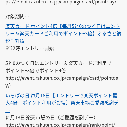
ps://event.rakuten.co.jp/campaign/card/pointday/

対象期間

10日 00：00 ~ 10日 23：59

楽天カード ポイント4倍【毎月5と0のつく日はエント
リー＆楽天カードご利用でポイント+3倍】ふるさと納
税も対象
※22時エントリー開始

★Amazon・ヤフショ版カレンダー★

https://calendar.rakuten.co.jp/cal/8372

5と0のつく日はエントリー＆楽天カードご利用で

※こちらにもご登録ください
ポイント+3倍でポイント4倍

https://event.rakuten.co.jp/campaign/card/pointda
y/

いちばの日 毎月18日【エントリーで楽天ポイント最
対象期間

大4倍！ポイント利用がお得】楽天市場ご愛顧感謝デ
15日 00：00 ~ 30日 23：59

ー
毎月18日 楽天市場の日（ご愛顧感謝デー）

https://event.rakuten.co.jp/campaign/rank/point/
