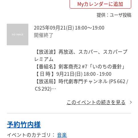
Myカレンダーに追加
提供
：
ユーザ投稿
2025年09月21(日) 18:00〜19:00
開催終了
【放送波】再放送、スカパー、スカパープ
レミアム

【番組名】剣客商売2 #7「いのちの畳針」

【 日 時 】9月21日(日) 18:00 - 19:00

【放送局】時代劇専門チャンネル (PS 662 /
 CS 292)

【出演者】藤田まこと 渡部篤郎 大路恵美 小
このイベントの続きを見る
林綾子 平幹二朗 ほか
予約竹内様
イベントのカテゴリ
：
音楽