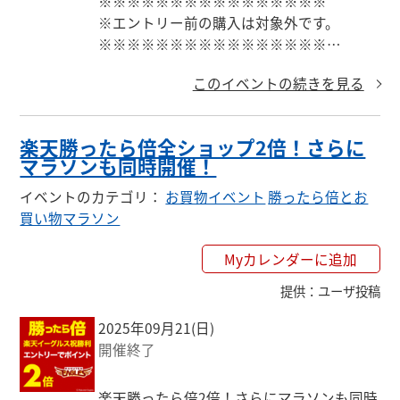
※※※※※※※※※※※※※※※※

※エントリー前の購入は対象外です。

※※※※※※※※※※※※※※※※

このイベントの続きを見る
クーポン・エントリーまとめはこちら

↓

https://keepgoing66.com/rakuten-coupon-
楽天勝ったら倍全ショップ2倍！さらに
matome/
マラソンも同時開催！
イベントのカテゴリ
：
お買物イベント
勝ったら倍とお
買い物マラソン
Myカレンダーに追加
提供
：
ユーザ投稿
2025年09月21(日)
開催終了
楽天勝ったら倍2倍！さらにマラソンも同時