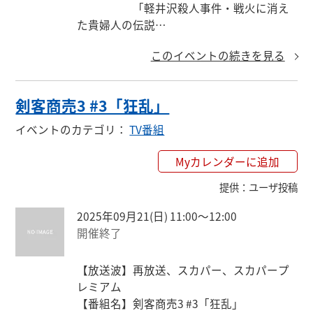
　　　　　「軽井沢殺人事件・戦火に消え
た貴婦人の伝説

　　　　　狙われた黒衣の花嫁！

このイベントの続きを見る
　　　　　昭和の亡霊が宿る写真と眠る20
億円の秘密」

【 日 時 】9月21日(日) 8:20 - 10:15

剣客商売3 #3「狂乱」
【放送局】ファミリー劇場 (PS 660 / CS 293)

【出演者】中村梅雀 原日出子 岡田茉莉子 神
イベントのカテゴリ
：
TV番組
山繁 松村雄基

　　　　　里見浩太朗 梅野泰靖 大路恵美 宮
Myカレンダーに追加
下直紀 加藤純平 ほか

提供
：
ユーザ投稿
【 詳 細 】番組内容（テレ東版） https://ww
w.tv-tokyo.co.jp/mystery/back_168.html

2025年09月21(日) 11:00〜12:00
【その他】野本美貴役
開催終了
【放送波】再放送、スカパー、スカパープ
レミアム

【番組名】剣客商売3 #3「狂乱」
