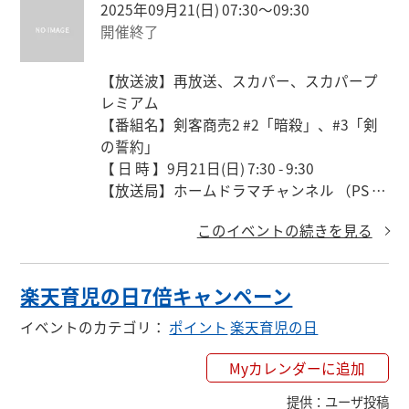
2025年09月21(日) 07:30〜09:30
開催終了
【放送波】再放送、スカパー、スカパープ
レミアム

【番組名】剣客商売2 #2「暗殺」、#3「剣
の誓約」

【 日 時 】9月21日(日) 7:30 - 9:30

【放送局】ホームドラマチャンネル （PS 66
1 / CS 294）

このイベントの続きを見る
【出演者】藤田まこと 渡部篤郎 大路恵美 小
林綾子 平幹二朗 ほか
楽天育児の日7倍キャンペーン
イベントのカテゴリ
：
ポイント
楽天育児の日
Myカレンダーに追加
提供
：
ユーザ投稿