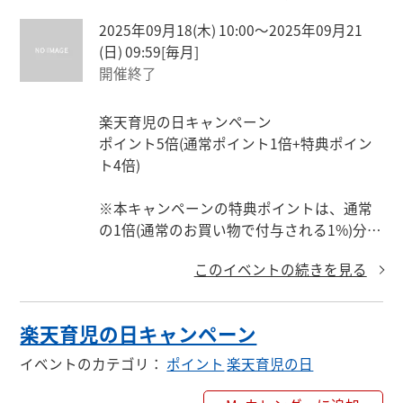
2025年09月18(木) 10:00〜2025年09月21
(日) 09:59
[毎月]
開催終了
楽天育児の日キャンペーン

ポイント5倍(通常ポイント1倍+特典ポイン
ト4倍)

※本キャンペーンの特典ポイントは、通常
の1倍(通常のお買い物で付与される1%)分を
除いた残りの倍率で付与いたします。

このイベントの続きを見る
注文に対して付与されるポイントの計算方
法について

楽天育児の日キャンペーン
獲得上限ポイント数

イベントのカテゴリ
：
ポイント
楽天育児の日
500ポイント(期間限定)
