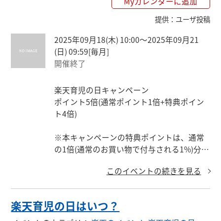
Myカレンダーに追加
※特典ポイントは税抜、送料別、クーポン
提供
：
ユーザ投稿
適用後の金額に対して付与されます。
2025年09月18(木) 10:00〜2025年09月21
(日) 09:59
[毎月]
開催終了
楽天育児の日キャンペーン

ポイント5倍(通常ポイント1倍+特典ポイン
ト4倍)

※本キャンペーンの特典ポイントは、通常
の1倍(通常のお買い物で付与される1%)分を
除いた残りの倍率で付与いたします。

このイベントの続きを見る
注文に対して付与されるポイントの計算方
法について

楽天育児の日はいつ？
獲得上限ポイント数
