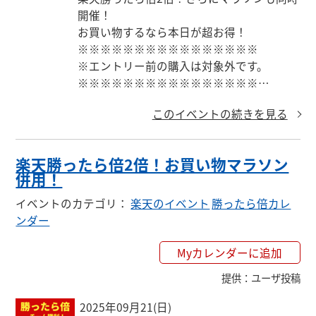
開催！

お買い物するなら本日が超お得！

※※※※※※※※※※※※※※※※

※エントリー前の購入は対象外です。

※※※※※※※※※※※※※※※※

このイベントの続きを見る
クーポン・エントリーまとめはこちら

↓

https://keepgoing66.com/rakuten-coupon-
楽天勝ったら倍2倍！お買い物マラソン
matome/
併用！
イベントのカテゴリ
：
楽天のイベント
勝ったら倍カレ
ンダー
Myカレンダーに追加
提供
：
ユーザ投稿
2025年09月21(日)