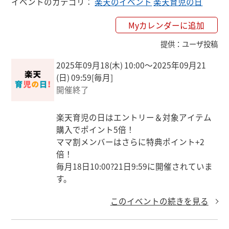
イベントのカテゴリ
：
楽天のイベント
楽天育児の日
500ポイント(期間限定)

Myカレンダーに追加
※特典ポイントは税抜、送料別、クーポン
提供
：
ユーザ投稿
適用後の金額に対して付与されます。
2025年09月18(木) 10:00〜2025年09月21
(日) 09:59
[毎月]
開催終了
楽天育児の日はエントリー＆対象アイテム
購入でポイント5倍！

ママ割メンバーはさらに特典ポイント+2
倍！

毎月18日10:00?21日9:59に開催されていま
す。
このイベントの続きを見る