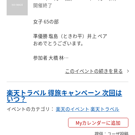
開催終了
女子 65の部

準優勝 塩島（ときわ平）井上 ペア

おめでとうございます。

参加者 大橋 林

このイベントの続きを見る
男子参加者：前田
楽天トラベル 得旅キャンペーン 次回は
いつ？
イベントのカテゴリ
：
楽天のイベント
楽天トラベル
Myカレンダーに追加
提供
：
ユーザ投稿