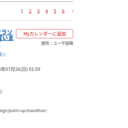
1
2
3
4
5
6
マラソ
Myカレンダーに追加
買いま
プ
提供
：
ユーザ投稿
ダー
6年07月26(日) 01:59
）

aign/point-up/marathon/
