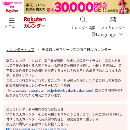
メニュー
カレンダー検索
マイカレンダー
カレンダートップ
千葉ロッテマリーンズの試合日程カレンダー
楽天カレンダーにおいて、第三者が撮影・作成した写真やイラスト、著名人を含
む第三者の肖像や氏名等が含まれる画像等を無断で掲載し、 公開する行為は、第
三者の著作権その他の権利を侵害するまたはそのおそれのある行為となりますの
で、お控えください。
このような行為がなされていることを当社が知った場合、利用者に対して画像の
削除依頼や楽天カレンダーサービス利用規約
（
https://calendar.rakuten.co.jp/help/kiyaku/kiyaku.html
）
に基づき削除等の対
応をさせていただく場合がございます。
楽天カレンダー利用規約改訂のお知らせ
いつも楽天カレンダーをご利用頂きありがとうございます。この度 2023 年6月1日
付けで楽天カレンダー利用規約の内容を一部変更させて頂きます。
改定後の規約の内容は以下を御覧ください。
https://calendar.rakuten.co.jp/etc/terms/