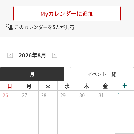
Myカレンダーに追加
このカレンダーを5人が共有
2026年8月
月
イベント一覧
日
月
火
水
木
金
土
26
27
28
29
30
31
1