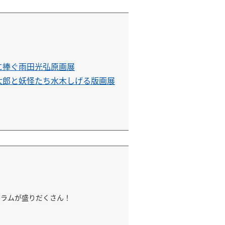
に捧ぐ雨田光弘原画展
太郎と妖怪たち水木しげる版画展
グラムが盛りだくさん！