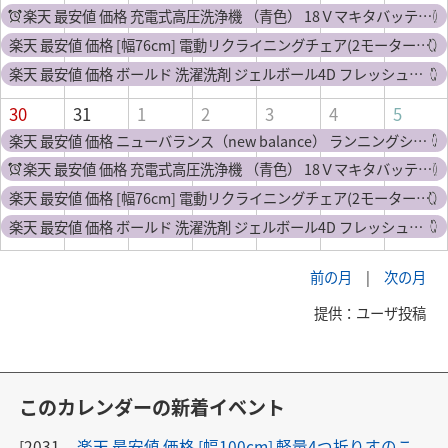
楽天 最安値 価格 充電式高圧洗浄機 （青色） 18Ｖマキタバッテリー使用可能 充電式高圧洗浄機 HY-6010 コードレス 吐出圧力2.17MPa 洗車機 強力噴射 電動工具 マキタ 18v バッテリー専用 コンパクト 軽量 コンセント不要 愛車・庭・窓
楽天 最安値 価格 [幅76cm] 電動リクライニングチェア(2モーター LE01) ニトリ 【配送員設置】 【5年保証】
楽天 最安値 価格 ボールド 洗濯洗剤 ジェルボール4D フレッシュフラワーサボン 詰替 ハイパージャンボ(39個入*9袋セット)【sen】【ボールド】
30
31
1
2
3
4
5
楽天 最安値 価格 ニューバランス（new balance） ランニングシューズ 緑 グリーン FuelCell SuperComp Trainer LG2 MRCXLG2 Dトレーニングシューズ 部活 靴 メンズ （メンズ）
楽天 最安値 価格 充電式高圧洗浄機 （青色） 18Ｖマキタバッテリー使用可能 充電式高圧洗浄機 HY-6010 コードレス 吐出圧力2.17MPa 洗車機 強力噴射 電動工具 マキタ 18v バッテリー専用 コンパクト 軽量 コンセント不要 愛車・庭・窓
楽天 最安値 価格 [幅76cm] 電動リクライニングチェア(2モーター LE01) ニトリ 【配送員設置】 【5年保証】
楽天 最安値 価格 ボールド 洗濯洗剤 ジェルボール4D フレッシュフラワーサボン 詰替 ハイパージャンボ(39個入*9袋セット)【sen】【ボールド】
前の月
|
次の月
提供：ユーザ投稿
このカレンダーの新着イベント
[2031-
楽天 最安値 価格 [幅100cm] 軽量4つ折りすのこ