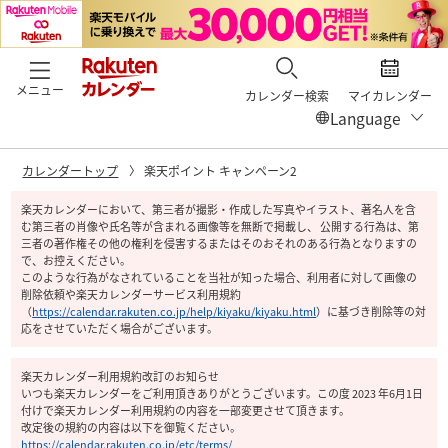
メニュー
カレンダー検索
マイカレンダー
カレンダートップ
楽天ポイント キャンペーン2
楽天カレンダーにおいて、第三者が撮影・作成した写真やイラスト、著名人を含
む第三者の肖像や氏名等が含まれる画像等を無断で掲載し、 公開する行為は、第
三者の著作権その他の権利を侵害するまたはそのおそれのある行為となりますの
で、お控えください。
このような行為がなされていることを当社が知った場合、利用者に対して画像の
削除依頼や楽天カレンダーサービス利用規約
（
https://calendar.rakuten.co.jp/help/kiyaku/kiyaku.html
）
に基づき削除等の対
応をさせていただく場合がございます。
楽天カレンダー利用規約改訂のお知らせ
いつも楽天カレンダーをご利用頂きありがとうございます。この度 2023 年6月1日
付けで楽天カレンダー利用規約の内容を一部変更させて頂きます。
改定後の規約の内容は以下を御覧ください。
https://calendar.rakuten.co.jp/etc/terms/