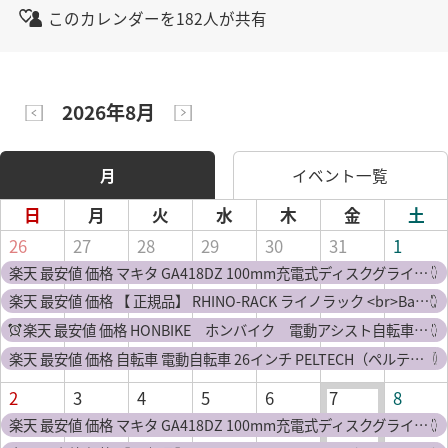
このカレンダーを182人が共有
2026年8月
月
イベント一覧
日
月
火
水
木
金
土
26
27
28
29
30
31
1
楽天 最安値 価格 マキタ GA418DZ 100mm充電式ディスクグラインダ(変速ダイヤル付)(パドルスイッチタイプ+ブレーキ付) 18V(※本体のみ) コードレス ◆
楽天 最安値 価格 【 正規品】 RHINO-RACK ライノラック <br>Batwing Awning (Left) バットウィング オーニング 左側マウント カーサイドタープ
楽天 最安値 価格 HONBIKE ホンバイク 電動アシスト自転車 チェーンレス 折りたたみ自転車（CLI）【送料無料】【海外×】【代引き不可】【メーカー直送】
楽天 最安値 価格 自転車 電動自転車 26インチ PELTECH（ペルテック） 電動アシスト自転車 内装3段 8AHTDF-14ZX<br>送料無料 電動アシスト E−BIKE 3段変速 完成車 100％完成車納品 便利 通勤 坂道 電動 株式会社PEL
2
3
4
5
6
7
8
楽天 最安値 価格 マキタ GA418DZ 100mm充電式ディスクグラインダ(変速ダイヤル付)(パドルスイッチタイプ+ブレーキ付) 18V(※本体のみ) コードレス ◆