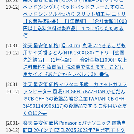
10-12]
ベッド(シングル) ベッド ベッドフレーム すのこ
ベッド シングル 4つ折り スリット加工 桐 ニトリ
【玄関先迄納品】 【1年保証】 〔合計金額11000
円以上送料無料対象商品〕４つに折りたためる
便
[2031-
楽天 最安値 価格 [幅130cm] 丸洗いできるこども
10-12]
用サイズ 掛ふとん(NTK 130X180) ニトリ 【玄関
先迄納品】 【1年保証】 〔合計金額11000円以上
送料無料対象商品〕洗濯機で洗えます。 こども
用サイズ 《あたたかさレベル：3》 ●洗
[2031-
楽天 最安値 価格 イワタニ 風暖 カセットガスフ
10-12]
ァンヒーター 風暖 CB-GFH-5 KAZEDAN かぜだん
※CB-GFH-3の後継品 岩谷産業 IWATANI CB-GFH-
3(4901140905117)の後継品です ※ご使用いただ
くのに必要
[2031-
楽天 最安値 価格 Panasonic パナソニック 電動自
10-12]
転車 20インチ EZ ELZ035 2022年7月発売 モトク