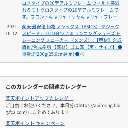
ロスタイプの20型アルミフレーム ワイルド感溢
れるモトクロスタイプの20型アルミフレームで
す。フロントキャリヤ・リヤキャリヤ・フレー
[2031-
楽天 最安値 価格 アシックス（ASICS） マジック
10-12]
スピード2 1011B443.750 ランニングシューズ ト
レーニング スニーカー （メンズ） :【甲材】合成
繊維/合成樹脂 【底材】ゴム底 【実寸サイズ】 ●
重量:約200g(25.0cm片足) ●ベ
このカレンダーの関連カレンダー
楽天ポイントアップカレンダー
ご自由にお使いください。本日分はhttps://aoiroring.blo
g.fc2.com/ にまとめてあります
楽天ポイント キャンペーン