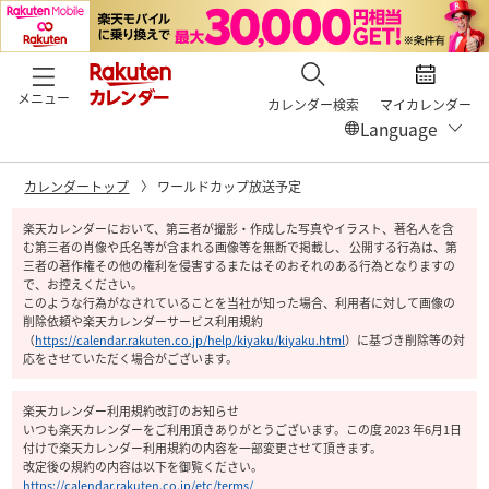
メニュー
カレンダー検索
マイカレンダー
カレンダートップ
ワールドカップ放送予定
楽天カレンダーにおいて、第三者が撮影・作成した写真やイラスト、著名人を含
む第三者の肖像や氏名等が含まれる画像等を無断で掲載し、 公開する行為は、第
三者の著作権その他の権利を侵害するまたはそのおそれのある行為となりますの
で、お控えください。
このような行為がなされていることを当社が知った場合、利用者に対して画像の
削除依頼や楽天カレンダーサービス利用規約
（
https://calendar.rakuten.co.jp/help/kiyaku/kiyaku.html
）
に基づき削除等の対
応をさせていただく場合がございます。
楽天カレンダー利用規約改訂のお知らせ
いつも楽天カレンダーをご利用頂きありがとうございます。この度 2023 年6月1日
付けで楽天カレンダー利用規約の内容を一部変更させて頂きます。
改定後の規約の内容は以下を御覧ください。
https://calendar.rakuten.co.jp/etc/terms/