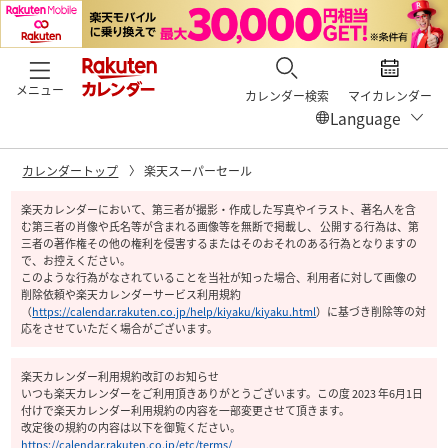
メニュー
カレンダー検索
マイカレンダー
カレンダートップ
楽天スーパーセール
楽天カレンダーにおいて、第三者が撮影・作成した写真やイラスト、著名人を含
む第三者の肖像や氏名等が含まれる画像等を無断で掲載し、 公開する行為は、第
三者の著作権その他の権利を侵害するまたはそのおそれのある行為となりますの
で、お控えください。
このような行為がなされていることを当社が知った場合、利用者に対して画像の
削除依頼や楽天カレンダーサービス利用規約
（
https://calendar.rakuten.co.jp/help/kiyaku/kiyaku.html
）
に基づき削除等の対
応をさせていただく場合がございます。
楽天カレンダー利用規約改訂のお知らせ
いつも楽天カレンダーをご利用頂きありがとうございます。この度 2023 年6月1日
付けで楽天カレンダー利用規約の内容を一部変更させて頂きます。
改定後の規約の内容は以下を御覧ください。
https://calendar.rakuten.co.jp/etc/terms/