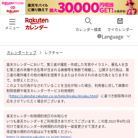
メニュー
カレンダー検索
マイカレンダー
カレンダートップ
レクチャー
楽天カレンダーにおいて、第三者が撮影・作成した写真やイラスト、著名人を含
む第三者の肖像や氏名等が含まれる画像等を無断で掲載し、 公開する行為は、第
三者の著作権その他の権利を侵害するまたはそのおそれのある行為となりますの
で、お控えください。
このような行為がなされていることを当社が知った場合、利用者に対して画像の
削除依頼や楽天カレンダーサービス利用規約
（
https://calendar.rakuten.co.jp/help/kiyaku/kiyaku.html
）
に基づき削除等の対
応をさせていただく場合がございます。
楽天カレンダー利用規約改訂のお知らせ
いつも楽天カレンダーをご利用頂きありがとうございます。この度 2023 年6月1日
付けで楽天カレンダー利用規約の内容を一部変更させて頂きます。
改定後の規約の内容は以下を御覧ください。
https://calendar.rakuten.co.jp/etc/terms/