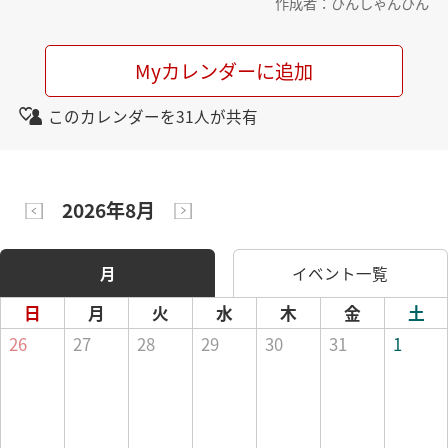
作成者：びんしゃんびん
Myカレンダーに追加
このカレンダーを31人が共有
2026年8月
月
イベント一覧
日
月
火
水
木
金
土
26
27
28
29
30
31
1