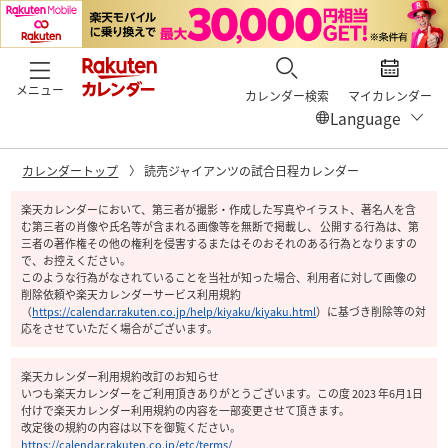
メニュー
カレンダー検索
マイカレンダー
カレンダートップ
読売ジャイアンツの試合日程カレンダー
楽天カレンダーにおいて、第三者が撮影・作成した写真やイラスト、著名人を含
む第三者の肖像や氏名等が含まれる画像等を無断で掲載し、 公開する行為は、第
三者の著作権その他の権利を侵害するまたはそのおそれのある行為となりますの
で、お控えください。
このような行為がなされていることを当社が知った場合、利用者に対して画像の
削除依頼や楽天カレンダーサービス利用規約
（
https://calendar.rakuten.co.jp/help/kiyaku/kiyaku.html
）
に基づき削除等の対
応をさせていただく場合がございます。
楽天カレンダー利用規約改訂のお知らせ
いつも楽天カレンダーをご利用頂きありがとうございます。この度 2023 年6月1日
付けで楽天カレンダー利用規約の内容を一部変更させて頂きます。
改定後の規約の内容は以下を御覧ください。
https://calendar.rakuten.co.jp/etc/terms/