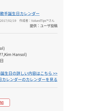
歌手誕生日カレンダー
017/02/19
作成者：ValuedTips™さん
提供：ユーザ投稿
)

im Hansol)

5日
gg)誕生日の詳しい内容はこちら >>
生日カレンダーのカレンダーを見る
加