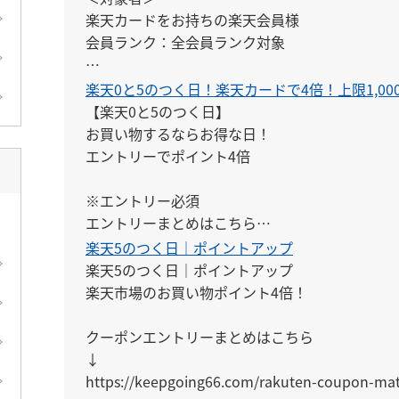
楽天カードをお持ちの楽天会員様

会員ランク：全会員ランク対象

※エントリーは、開催日ごとに毎回必要です。ま
楽天0と5のつく日！楽天カードで4倍！上限1,00
できません。

【楽天0と5のつく日】

※対象期間中にエントリーすれば、エントリー前
お買い物するならお得な日！

対象となります。
エントリーでポイント4倍

※エントリー必須

エントリーまとめはこちら

↓

楽天5のつく日｜ポイントアップ
https://keepgoing66.com/rakuten-entry-mato
楽天5のつく日｜ポイントアップ

楽天市場のお買い物ポイント4倍！

クーポンエントリーまとめはこちら

↓

https://keepgoing66.com/rakuten-coupon-ma