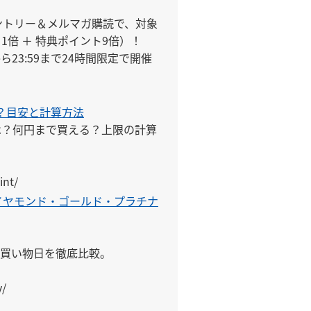
ントリー＆メルマガ購読で、対象
倍 ＋ 特典ポイント9倍）！

ら23:59まで24時間限定で開催
？目安と計算方法
は？何円まで買える？上限の計算
int/
イヤモンド・ゴールド・プラチナ


買い物日を徹底比較。

y/