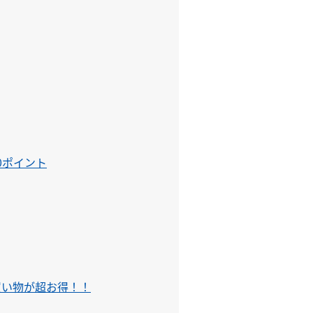
e/

0ポイント
int/
買い物が超お得！！
me/