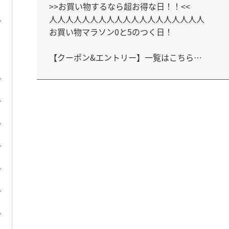
>>お買い物するなら超お得な日！！<<

人人人人人人人人人人人人人人人人人人人

お買い物マラソン0と5のつく日！

【クーポン&エントリー】一覧はこちら

ご自由にお使いください

↓

https://keepgoing66.com/rakuten-coupon-ma