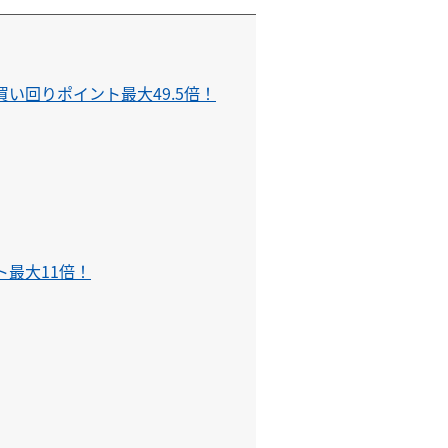
い回りポイント最大49.5倍！
tome/
最大11倍！
tome/