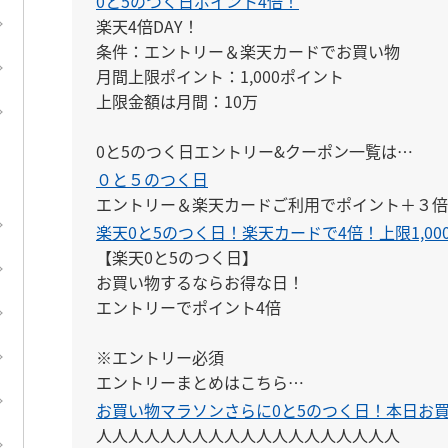
0と5のつく日ポイント4倍！
楽天4倍DAY！

条件：エントリー＆楽天カードでお買い物

月間上限ポイント：1,000ポイント

上限金額は月間：10万

0と5のつく日エントリー&クーポン一覧は

こちらにまとめてあります。

０と５のつく日
↓

エントリー＆楽天カードご利用でポイント＋３倍
https://keepgoing66.com/rakuten-entry-matom
楽天0と5のつく日！楽天カードで4倍！上限1,00
【楽天0と5のつく日】

5と0のつく日についての詳しい解説はこちら

お買い物するならお得な日！

↓

エントリーでポイント4倍

https://keepgoing66.com/rakuten-5to0-maxpo
※エントリー必須

エントリーまとめはこちら

↓

お買い物マラソンさらに0と5のつく日！本日お
https://keepgoing66.com/rakuten-entry-mato
人人人人人人人人人人人人人人人人人人人
