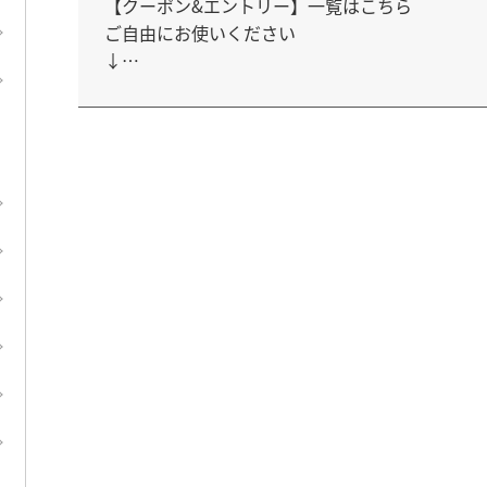
【クーポン&エントリー】一覧はこちら

ご自由にお使いください

↓

https://keepgoing66.com/rakuten-coupon-ma