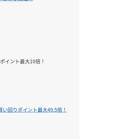
me/
イント最大10倍！

い回りポイント最大49.5倍！