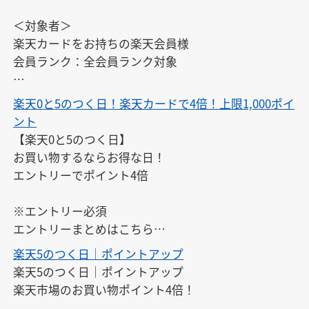
＜対象者＞

楽天カードをお持ちの楽天会員様

会員ランク：全会員ランク対象

※エントリーは、開催日ごとに毎回必要です。また、
楽天0と5のつく日！楽天カードで4倍！上限1,000ポイ
開催日以外にはエントリーできません。

ント
※対象期間中にエントリーすれば、エントリー前のお
【楽天0と5のつく日】

買い物もポイントアップの対象となります。
お買い物するならお得な日！

エントリーでポイント4倍

※エントリー必須

エントリーまとめはこちら

↓

楽天5のつく日｜ポイントアップ
https://keepgoing66.com/rakuten-entry-matome/
楽天5のつく日｜ポイントアップ

楽天市場のお買い物ポイント4倍！
