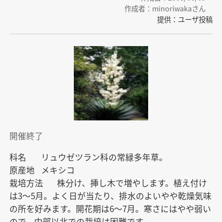
作成者：minoriwakaさん
提供：ユーザ投稿
開催終了
科名  	リュウゼツラン科の常緑多年草。

原産地 	メキシコ

栽培方法 	株分け、挿し木で増やします。植え付け
は3〜5月。よく日が当たり、排水のよいやや乾燥気味
の所を好みます。開花期は6〜7月。寒さにはやや弱い
ので、中部以北での栽培は困難です。
